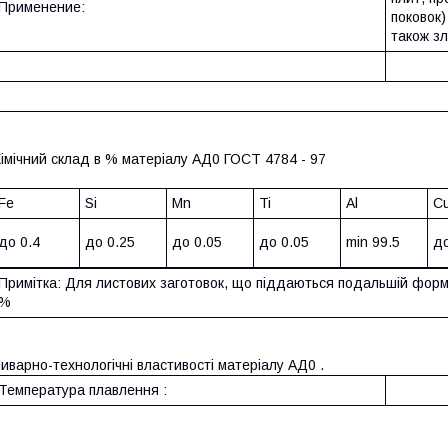
Применение:
поковок)
також зл
імічний склад в % матеріалу АД0 ГОСТ 4784 - 97
Fe
Si
Mn
Ti
Al
C
до 0.4
до 0.25
до 0.05
до 0.05
min 99.5
до
Примітка: Для листових заготовок, що піддаються подальшій форм
%
иварно-технологічні властивості матеріалу АД0 .
Температура плавлення :