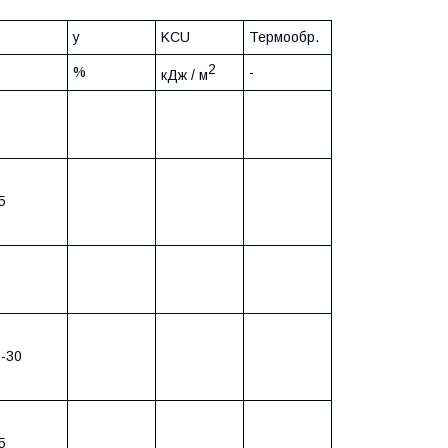
y
KCU
Термообр.
5
2
%
-
кДж / м
0
5
5
-30
5