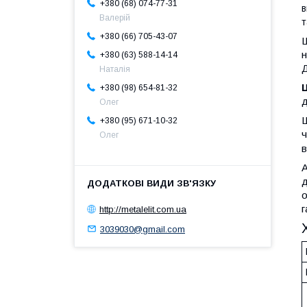
+380 (68) 074-77-31
в
Валерій
т
+380 (66) 705-43-07
н
+380 (63) 588-14-14
Д
Наталія
+380 (98) 654-81-32
д
Олег
+380 (95) 671-10-32
ч
Олег
в
А
д
г
http://metalelit.com.ua
3039030@gmail.com