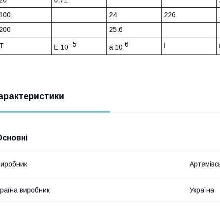
20
0.71
100
24
226
200
25.6
- 5
6
T
l
E 10
a 10
арактеристики
Основні
иробник
Артемівс
раїна виробник
Україна