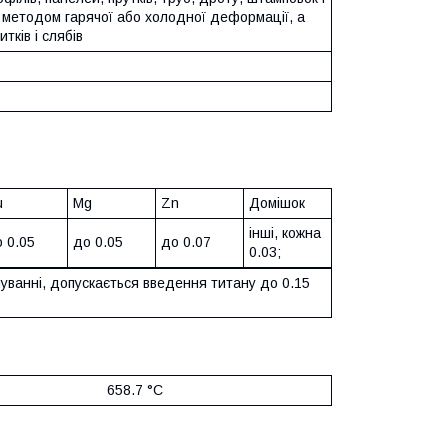
 методом гарячої або холодної деформації, а
итків і слябів
u
Mg
Zn
Домішок
інші, кожна
 0.05
до 0.05
до 0.07
0.03;
уванні, допускається введення титану до 0.15
658.7 °C