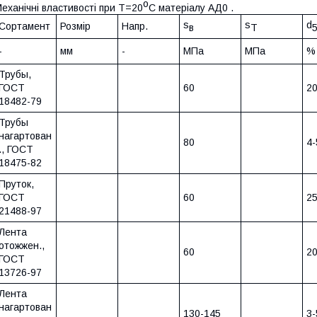
o
еханічні властивості при Т=20
С матеріалу АД0 .
s
s
d
Сортамент
Розмір
Напр.
в
T
-
мм
-
МПа
МПа
%
Трубы,
ГОСТ
60
2
18482-79
Трубы
нагартован
80
4-
., ГОСТ
18475-82
Пруток,
ГОСТ
60
2
21488-97
Лента
отожжен.,
60
20
ГОСТ
13726-97
Лента
нагартован
130-145
3-