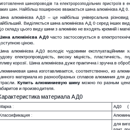
иготовлення шинопроводів та електророзподільних пристроїв в енер
аких шин. Найбільш поширеною вважається шина алюмінієва АД 0.
Шина алюмінієва АД0 – це найбільш універсальна різновид 
айбільший. Виділяється шина алюмінієва АД 0 серед інших виді
о складу цього виду шини з алюмінію не входять кремній і магні
Шина алюмінієва АД0
часто застосовується в електротехнічн
оступною ціною.
Шина алюмінієва АД0 володіє чудовими експлуатаційними ха
удову електропровідність, високу міцність, пластичність, гн
пливу корозії. Шина алюмінієва дуже практична і зручна в обробц
люминиевая шина изготавливается, соответственно, из алюм
анного материала из разнообразных сплавов алюминия для д
отрасли.
Купить алюминиевую шину
можно по разным ценам
абаритов и производителя.
Характеристика материала АД0
Марка :
АД0 ( 
Классификация :
Алюмини
для виго
плит, пр