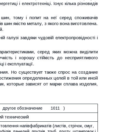
гетиці і електротехніці. Існує кілька різновидів
шин, тому і попит на неї серед споживачів
в шин якістю металу, з якого вона виготовлена.
й.
ій галузі завдяки чудовій електропровідності і
рактеристиками, серед яких можна виділити
учкість і хорошу стійкість до несприятливого
і і експлуатації.
иния. Но существует также спрос на создание
остижения определенных целей в той или иной
, которые зависят от марки сплава изделия,
другое обозначение 1011 )
й технический
товлення напівфабрикатів (листів, стрічок, смуг,
офілів, панелей, прутків, труб, дроту, штамповок і