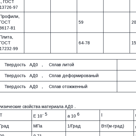
., ГОСТ
13726-97
Профили,
ГОСТ
59
2
8617-81
Плита,
ГОСТ
64-78
15
17232-99
Твердость АД0 , Сплав литой
Твердость АД0 , Сплав деформированый
Твердость АД0 , Сплав отожженный
изические свойства материала АД0 .
- 5
6
T
l
E 10
a 10
Град
МПа
1/Град
Вт/(м·град)