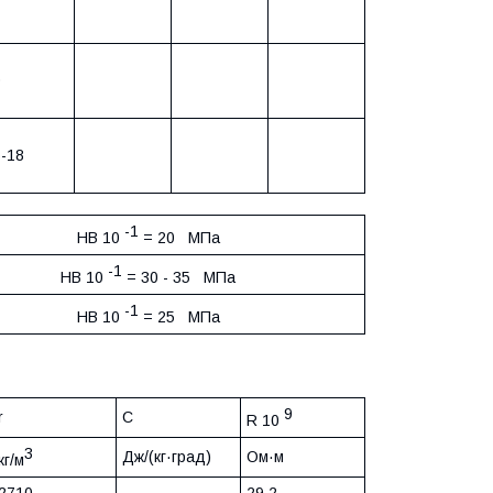
0
-18
-1
HB 10
= 20 МПа
-1
HB 10
= 30 - 35 МПа
-1
HB 10
= 25 МПа
9
r
C
R 10
3
Дж/(кг·град)
Ом·м
кг/м