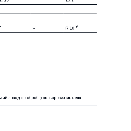
2710
29.2
9
r
C
R 10
ький завод по обробці кольорових металів