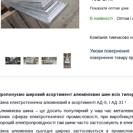
Показати оптові ціни
В наявності
Оптом і 
Компанія тимчасово 
повернення товару п
Пропонуємо широкий асортимент алюмінієвих шин всіх типор
ина електротехнічна алюмінієвий в асортименті АД-0, І АД-31 !
люмінієва шина – це досить популярний у наш час металеви
ізних сферах електротехнічної промисловості, при виробницт
орошій електропровідності такі шини часто застосовують в елек
ина алюмінієва сьогодні широко застосовується в промислов