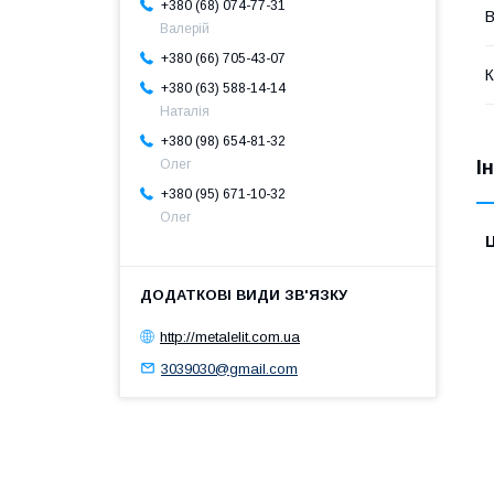
+380 (68) 074-77-31
В
Валерій
+380 (66) 705-43-07
К
+380 (63) 588-14-14
Наталія
+380 (98) 654-81-32
І
Олег
+380 (95) 671-10-32
Олег
Ц
http://metalelit.com.ua
3039030@gmail.com