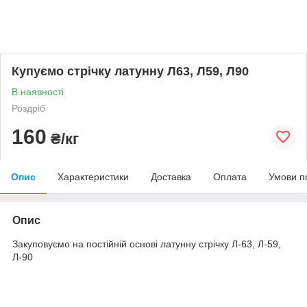
Купуємо стрічку латунну Л63, Л59, Л90
В наявності
Роздріб
160
₴/кг
Опис
Характеристики
Доставка
Оплата
Умови п
Опис
Закуповуємо на постійній основі латунну стрічку Л-63, Л-59,
Л-90