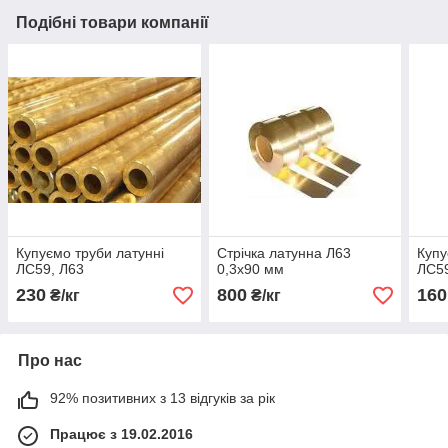
Подібні товари компанії
Купуємо труби латунні
Стрічка латунна Л63
Купу
ЛС59, Л63
0,3х90 мм
ЛС59
230
800
160
₴/кг
₴/кг
Про нас
92% позитивних з 13 відгуків за рік
Працює з 19.02.2016