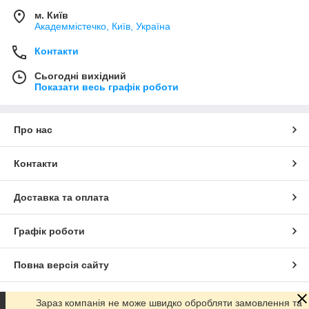
м. Київ
Академмістечко, Київ, Україна
Контакти
Сьогодні вихідний
Показати весь графік роботи
Про нас
Контакти
Доставка та оплата
Графік роботи
Повна версія сайту
Сайт створено на маркетплейсі
Prom.ua
Зараз компанія не може швидко обробляти замовлення та