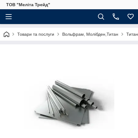
ТОВ "Меліта Трейд"
Товари та послуги
Вольфрам, Молібден,Титан
Титан