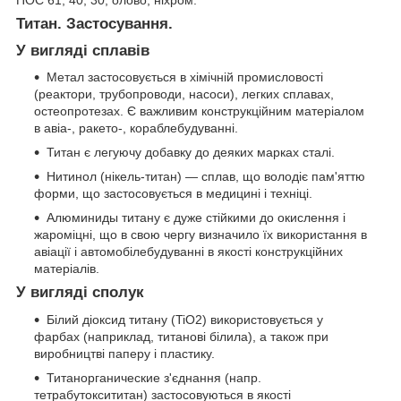
Титан. Застосування.
У вигляді сплавів
Метал застосовується в хімічній промисловості
(реактори, трубопроводи, насоси), легких сплавах,
остеопротезах. Є важливим конструкційним матеріалом
в авіа-, ракето-, кораблебудуванні.
Титан є легуючу добавку до деяких марках сталі.
Нитинол (нікель-титан) — сплав, що володіє пам'яттю
форми, що застосовується в медицині і техніці.
Алюминиды титану є дуже стійкими до окислення і
жароміцні, що в свою чергу визначило їх використання в
авіації і автомобілебудуванні в якості конструкційних
матеріалів.
У вигляді сполук
Білий діоксид титану (TiO2) використовується у
фарбах (наприклад, титанові білила), а також при
виробництві паперу і пластику.
Титанорганические з'єднання (напр.
тетрабутоксититан) застосовуються в якості