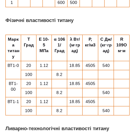
1
600
500
Фізичні властивості титану
Марк
T
E 10
-
α 10
6
λ Вт/
Ρ,
C Дж/
R
а
Град
5
1/
(м·гр
кг/м
3
(кг·гр
10
9
О
титан
МПа
Град
ад)
ад)
м·м
у
ВТ1-0
20
1.12
18.85
4505
540
100
8.2
ВТ1-
20
1.12
18.85
4505
00
100
8.2
540
ВТ1-1
20
1.12
18.85
4505
100
8.2
540
Ливарно-технологічні властивості титану