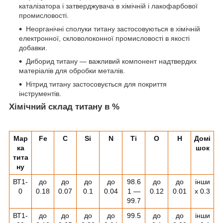
каталізатора і затверджувача в хімічній і лакофарбової
промисловості.
Неорганічні сполуки титану застосовуються в хімічній
електронної, скловолоконної промисловості в якості
добавки.
Диборид титану — важливий компонент надтвердих
матеріалів для обробки металів.
Нітрид титану застосовується для покриття
інструментів.
Хімічний склад титану в %
Мар
Fe
C
Si
N
Ti
O
H
Домі
ка
шок
тита
ну
ВТ1-
до
до
до
до
98.6
до
до
інши
0
0.18
0.07
0.1
0.04
1 ―
0.12
0.01
х 0.3
99.7
ВТ1-
до
до
до
до
99.5
до
до
інши