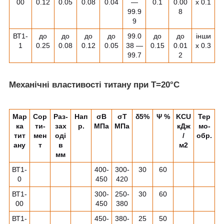
00
0.12
0.05
0.08
0.04
―
0.1
0.00
х 0.1
99.9
8
9
ВТ1-
до
до
до
до
99.0
до
до
інши
1
0.25
0.08
0.12
0.05
38 ―
0.15
0.01
х 0.3
99.7
2
Механічні властивості титану при Т=20°C
Мар
Сор
Раз-
Нап
σ
B
σ
T
δ
5
%
Ψ %
KCU
Тер
ка
ти-
зах
р.
МПа
МПа
кДж
мо-
тит
мен
оді
/
обр.
ану
т
в
м
2
мм
ВТ1-
400-
300-
30
60
0
450
420
ВТ1-
300-
250-
30
60
00
450
380
ВТ1-
450-
380-
25
50