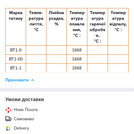
Марка
Темпе-
Лінійна
Темпер
Темпер
Темпер
титану
ратура
усадка,
атура
атура
атура
лиття,
%
плавле
гарячої
відпалу,
°C
ння,
обробк
°C :
°C :
и,
°C :
ВТ1-0
1668
ВТ1-00
1668
ВТ1-1
1668
Приховати
Умови доставки
Нова Пошта
Самовивіз
Delivery