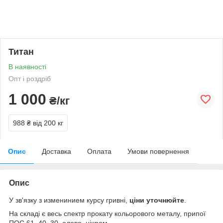
Титан
В наявності
Опт і роздріб
1 000
₴/кг
988 ₴
від 200 кг
Опис
Доставка
Оплата
Умови повернення
Опис
У зв'язку з изменинием курсу гривні,
ціни уточнюйте
.
На складі є весь спектр прокату кольорового металу, припої
ПОС 61, 40, 30, олово, ніхром.