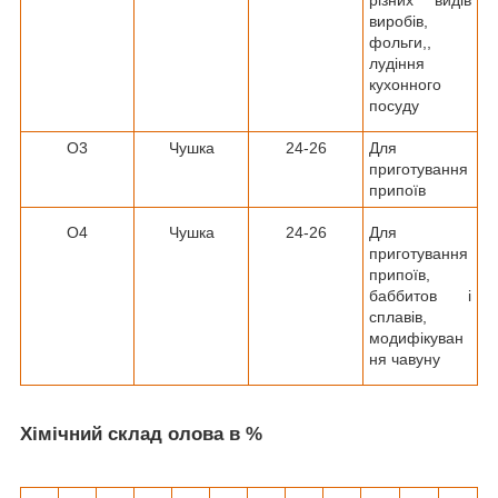
виробів,
фольги,,
лудіння
кухонного
посуду
О3
Чушка
24-26
Для
приготування
припоїв
О4
Чушка
24-26
Для
приготування
припоїв,
баббитов і
сплавів,
модифікуван
ня чавуну
Хімічний склад олова в %