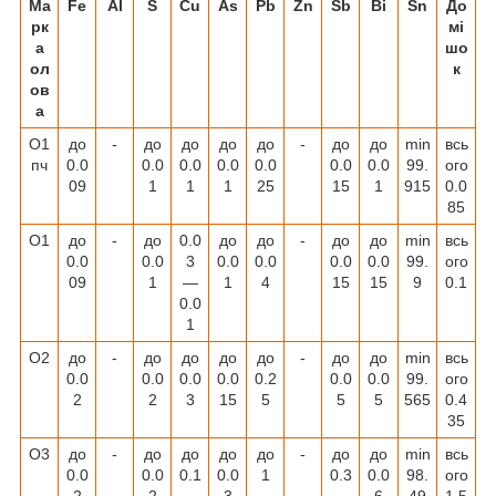
Ма
Fe
Al
S
Cu
As
Pb
Zn
Sb
Bi
Sn
До
рк
мі
а
шо
ол
к
ов
а
О1
до
-
до
до
до
до
-
до
до
min
всь
пч
0.0
0.0
0.0
0.0
0.0
0.0
0.0
99.
ого
09
1
1
1
25
15
1
915
0.0
85
О1
до
-
до
0.0
до
до
-
до
до
min
всь
0.0
0.0
3
0.0
0.0
0.0
0.0
99.
ого
09
1
―
1
4
15
15
9
0.1
0.0
1
О2
до
-
до
до
до
до
-
до
до
min
всь
0.0
0.0
0.0
0.0
0.2
0.0
0.0
99.
ого
2
2
3
15
5
5
5
565
0.4
35
О3
до
-
до
до
до
до
-
до
до
min
всь
0.0
0.0
0.1
0.0
1
0.3
0.0
98.
ого