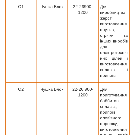
О1
Чушка Блок
22-26900-
Для
1200
виробництва
жерсті,
виготовлення
прутків,
стрічки та
інших виробів
для
електротехніч
них цілей і
виготовлення
сплавів і
припоїв
О2
Чушка Блок
22-26 900-
Для
1200
приготування
баббитов,
сплавів,,
припоїв,
олов'яного
порошку,
виготовлення
різних видів