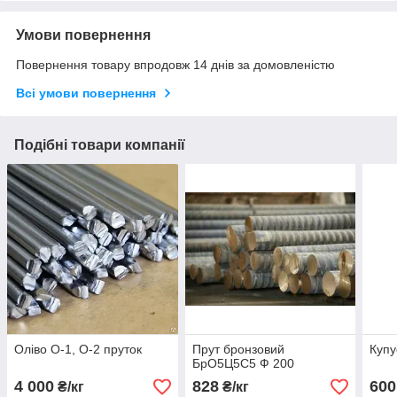
Умови повернення
Повернення товару впродовж 14 днів за домовленістю
Всі умови повернення
Подібні товари компанії
Оліво О-1, О-2 пруток
Прут бронзовий
Купу
БрО5Ц5С5 Ф 200
4 000
828
600
₴/кг
₴/кг