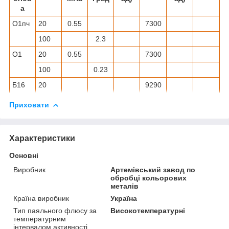
а
О1пч
20
0.55
7300
100
2.3
О1
20
0.55
7300
100
0.23
Б16
20
9290
Приховати
Характеристики
Основні
Виробник
Артемівський завод по
обробці кольорових
металів
Країна виробник
Україна
Тип паяльного флюсу за
Високотемпературні
температурним
інтервалом активності