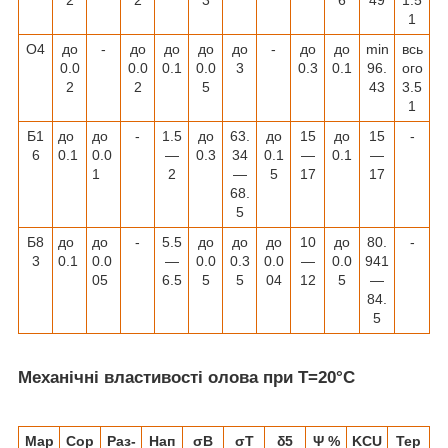
2
2
3
6
49
1.5
1
О4
до
-
до
до
до
до
-
до
до
min
всь
0.0
0.0
0.1
0.0
3
0.3
0.1
96.
ого
2
2
5
43
3.5
1
Б1
до
до
-
1.5
до
63.
до
15
до
15
-
6
0.1
0.0
―
0.3
34
0.1
―
0.1
―
1
2
―
5
17
17
68.
5
Б8
до
до
-
5.5
до
до
до
10
до
80.
-
3
0.1
0.0
―
0.0
0.3
0.0
―
0.0
941
05
6.5
5
5
04
12
5
―
84.
5
Механічні властивості олова при Т=20°C
Мар
Сор
Раз-
Нап
σ
B
σ
T
δ
5
Ψ %
KCU
Тер