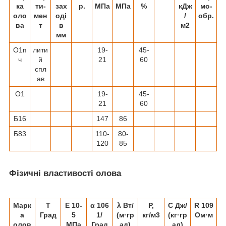
ка
ти-
зах
р.
МПа
МПа
%
кДж
мо-
оло
мен
оді
/
обр.
ва
т
в
м
2
мм
О1п
лити
19-
45-
ч
й
21
60
спл
ав
О1
19-
45-
21
60
Б16
147
86
Б83
110-
80-
120
85
Фізичні властивості олова
Марк
T
E 10
-
α 10
6
λ Вт/
Ρ,
C Дж/
R 10
9
а
Град
5
1/
(м·гр
кг/м
3
(кг·гр
Ом·м
олов
МПа
Град
ад)
ад)