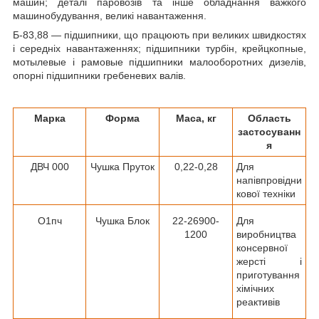
машин; деталі паровозів та інше обладнання важкого
машинобудування, великі навантаження.
Б-83,88 ― підшипники, що працюють при великих швидкостях
і середніх навантаженнях; підшипники турбін, крейцкопные,
мотылевые і рамовые підшипники малооборотних дизелів,
опорні підшипники гребеневих валів.
Марка
Форма
Маса, кг
Область
застосуванн
я
ДВЧ 000
Чушка Пруток
0,22-0,28
Для
напівпровідни
кової техніки
О1пч
Чушка Блок
22-26900-
Для
1200
виробництва
консервної
жерсті і
приготування
хімічних
реактивів