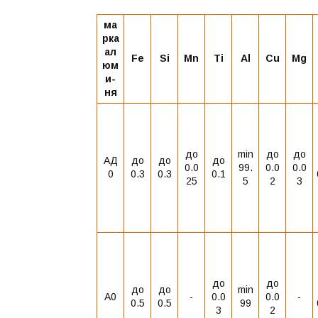
ма
рка
ал
Fe
Si
Mn
Ti
Al
Cu
Mg
юм
и-
ня
до
min
до
до
АД
до
до
до
0.0
99.
0.0
0.0
0
0.3
0.3
0.1
25
5
2
3
до
до
до
до
min
А0
-
0.0
0.0
-
0.5
0.5
99
3
2