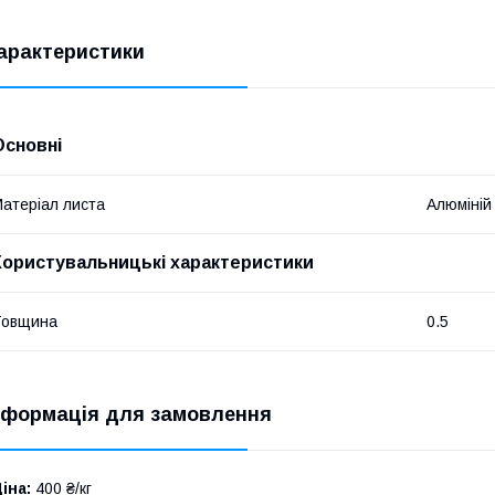
арактеристики
Основні
атеріал листа
Алюміній
Користувальницькі характеристики
Товщина
0.5
нформація для замовлення
іна:
400 ₴/кг