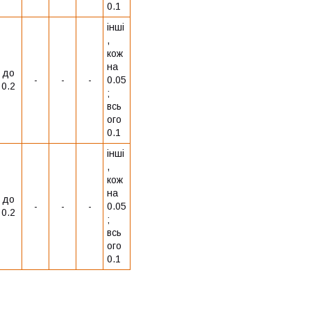
0.1
інші
,
кож
на
до
-
-
-
0.05
0.2
;
всь
ого
0.1
інші
,
кож
на
до
-
-
-
0.05
0.2
;
всь
ого
0.1