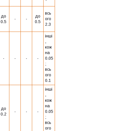
всь
до
до
-
-
ого
0.5
0.5
2.3
інші
,
кож
на
-
-
-
-
0.05
;
всь
ого
0.1
інші
,
кож
на
до
-
-
-
0.05
0.2
;
всь
ого