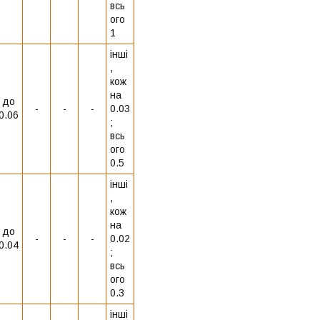
всь
ого
1
інші
,
кож
на
до
-
-
-
0.03
0.06
;
всь
ого
0.5
інші
,
кож
на
до
-
-
-
0.02
0.04
;
всь
ого
0.3
інші