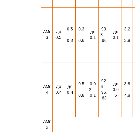
0.5
0.3
93.
3.2
АМг
до
до
до
―
―
8 ―
―
3
0.5
0.1
0.1
0.8
0.6
96
3.8
92.
0.5
0.0
до
3.8
АМг
до
до
4 ―
―
2 ―
0.0
―
4
0.4
0.4
95.
0.8
0.1
5
4.8
63
АМг
5