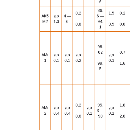
6
86.
0.2
1.5
0.2
АК5
до
4 ―
6 ―
―
-
―
―
М2
1.3
6
94.
0.8
3.5
0.8
1
98.
02
0.7
АМг
до
до
до
до
-
―
―
1
0.1
0.1
0.2
0.1
99.
1.6
5
0.2
95.
1.8
АМг
до
до
до
до
―
3 ―
―
2
0.4
0.4
0.1
0.1
0.6
98
2.8