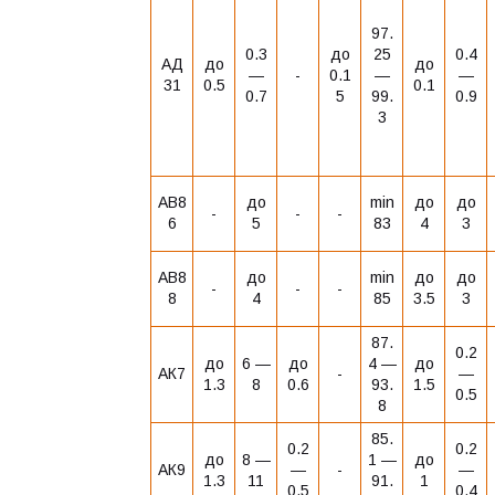
97.
0.3
до
25
0.4
АД
до
до
―
-
0.1
―
―
31
0.5
0.1
0.7
5
99.
0.9
3
АВ8
до
min
до
до
-
-
-
6
5
83
4
3
АВ8
до
min
до
до
-
-
-
8
4
85
3.5
3
87.
0.2
до
6 ―
до
4 ―
до
АК7
-
―
1.3
8
0.6
93.
1.5
0.5
8
85.
0.2
0.2
до
8 ―
1 ―
до
АК9
―
-
―
1.3
11
91.
1
0.5
0.4