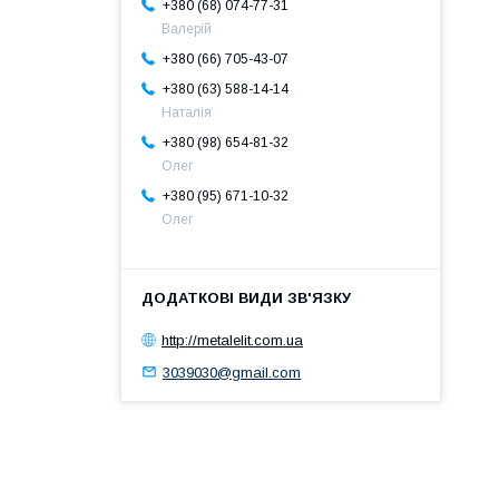
+380 (68) 074-77-31
Валерій
+380 (66) 705-43-07
+380 (63) 588-14-14
Наталія
+380 (98) 654-81-32
Олег
+380 (95) 671-10-32
Олег
http://metalelit.com.ua
3039030@gmail.com