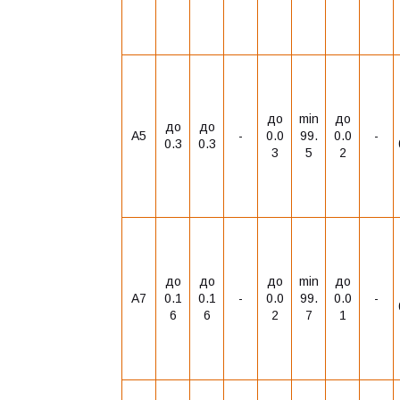
до
min
до
до
до
А5
-
0.0
99.
0.0
-
0.3
0.3
3
5
2
до
до
до
min
до
А7
0.1
0.1
-
0.0
99.
0.0
-
6
6
2
7
1