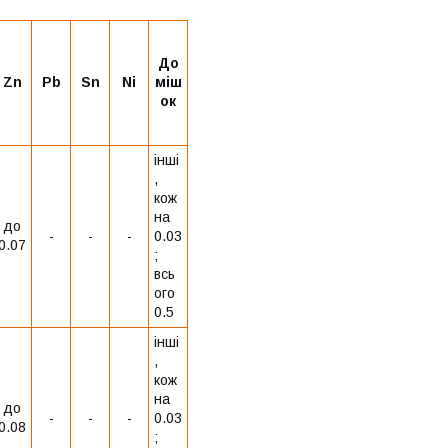
До
Zn
Pb
Sn
Ni
міш
ок
інші
,
кож
на
до
-
-
-
0.03
0.07
;
всь
ого
0.5
інші
,
кож
на
до
-
-
-
0.03
0.08
;