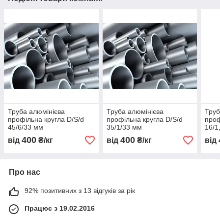
Труба алюмінієва
Труба алюмінієва
Труб
профільна кругла D/S/d
профільна кругла D/S/d
проф
45/6/33 мм
35/1/33 мм
16/1
400
400
від
₴/кг
від
₴/кг
від
Про нас
92% позитивних з 13 відгуків за рік
Працює з 19.02.2016