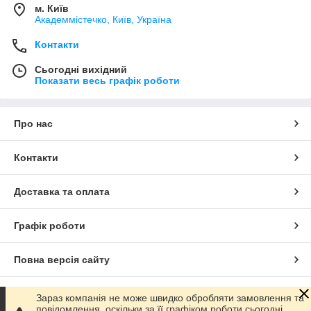
м. Київ
Академмістечко, Київ, Україна
Контакти
Сьогодні вихідний
Показати весь графік роботи
Про нас
Контакти
Доставка та оплата
Графік роботи
Повна версія сайту
Сайт створено на маркетплейсі
Prom.ua
Зараз компанія не може швидко обробляти замовлення та
повідомлення, оскільки за її графіком роботи сьогодні