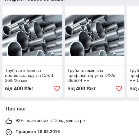
Труба алюмінієва
Труба алюмінієва
Труб
профільна кругла D/S/d
профільна кругла D/S/d
проф
36/5/26 мм
36/6/24 мм
мм D
400
400
від
₴/кг
від
₴/кг
від
Про нас
92% позитивних з 13 відгуків за рік
Працює з 19.02.2016