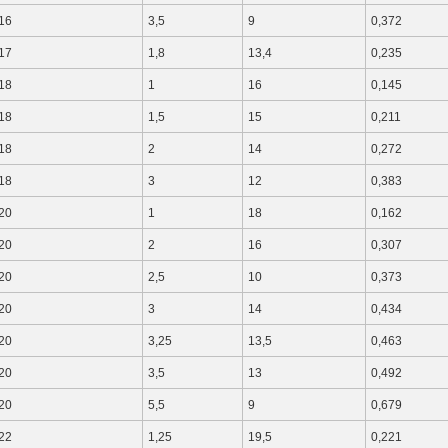
16
3,5
9
0,372
17
1,8
13,4
0,235
18
1
16
0,145
18
1,5
15
0,211
18
2
14
0,272
18
3
12
0,383
20
1
18
0,162
20
2
16
0,307
20
2,5
10
0,373
20
3
14
0,434
20
3,25
13,5
0,463
20
3,5
13
0,492
20
5,5
9
0,679
22
1,25
19,5
0,221