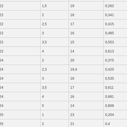
22
1,5
19
0,262
22
2
18
0,341
22
2,5
17
0,415
22
3
16
0,485
22
3,5
15
0,553
22
4
14
0,613
24
2
20
0,375
24
2,3
19,4
0,425
24
3
18
0,535
24
3,5
17
0,611
24
4
16
0,681
24
5
14
0,808
25
1
23
0,204
25
2
21
0,4