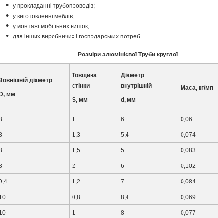
у прокладанні трубопроводів;
у виготовленні меблів;
у монтажі мобільних вишок;
для інших виробничих і господарських потреб.
Розміри алюмінієвої Труби круглої
Товщина
Діаметр
Зовнішній діаметр
стінки
внутрішній
Маса, кг/мп
D, мм
S, мм
d, мм
8
1
6
0,06
8
1,3
5,4
0,074
8
1,5
5
0,083
8
2
6
0,102
9,4
1,2
7
0,084
10
0,8
8,4
0,069
10
1
8
0,077