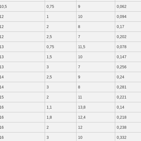
10,5
0,75
9
0,062
12
1
10
0,094
12
2
8
0,17
12
2,5
7
0,202
13
0,75
11,5
0,078
13
1,5
10
0,147
13
3
7
0,256
14
2,5
9
0,24
14
3
8
0,281
15
2
11
0,221
16
1,1
13,8
0,14
16
1,8
12,4
0,218
16
2
12
0,238
16
3
10
0,332