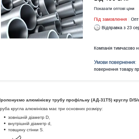
Показати оптові ціни
Під замовлення
Опт
Відправка з 23 се
Компанія тимчасово 
повернення товару п
ропонуємо алюмінієву трубу профільну (АД-31Т5) круглу D/S/d
руба кругла алюмінієва має три основних розміру:
зовнішній діаметр D,
внутрішній діаметр d,
товщину стінки S.