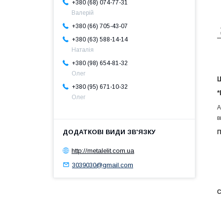
+380 (68) 074-77-31
Валерій
+380 (66) 705-43-07
+380 (63) 588-14-14
Наталія
+380 (98) 654-81-32
Олег
Ш
+380 (95) 671-10-32
*
Олег
А
в
П
http://metalelit.com.ua
3039030@gmail.com
С