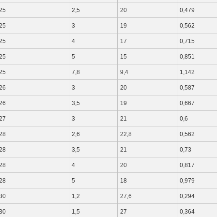
25
2,5
20
0,479
25
3
19
0,562
25
4
17
0,715
25
5
15
0,851
25
7,8
9,4
1,142
26
3
20
0,587
26
3,5
19
0,667
27
3
21
0,6
28
2,6
22,8
0,562
28
3,5
21
0,73
28
4
20
0,817
28
5
18
0,979
30
1,2
27,6
0,294
30
1,5
27
0,364