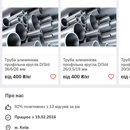
Труба алюмінієва
Труба алюмінієва
Труб
профільна кругла D/S/d
профільна кругла D/S/d
проф
36/5/26 мм
26/3,5/19 мм
20/3
400
400
від
₴/кг
від
₴/кг
від
Про нас
92% позитивних з 13 відгуків за рік
Працює з 19.02.2016
м. Київ