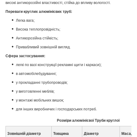
високі антикорозійні властивості, стійка до впливу вологості.
Переваги круглих алюмінієвих труб:
Легка вага;
Висока теплопровідність;
Антикорозійна стійкість;
Привабливий зовнішній вигляд.
Сфера застосування:
легкі по вазі конструкції рекламні щити і каркаси);
в автомобілебудуванні;
у прокладанні трубопроводів;
у виготовленні меблів;
у монтажі мобільних вишок;
для інших виробничих і господарських потреб.
Розміри алюмінієвої Труби круглої
Зовнішній діаметр
Товщина
Діаметр
Маса, кг