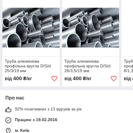
Труба алюмінієва
Труба алюмінієва
Труб
профільна кругла D/S/d
профільна кругла D/S/d
проф
25/3/19 мм
26/3,5/19 мм
8/1,
400
400
від
₴/кг
від
₴/кг
від
Про нас
92% позитивних з 13 відгуків за рік
Працює з 19.02.2016
м. Київ