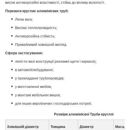
високі антикорозійні властивості, стійка до впливу вологості.
Переваги круглих алюмінієвих труб:
Легка вага;
Висока теплопровідність;
Антикорозійна стійкість;
Привабливий зовнішній вигляд.
Сфера застосування:
легкі по вазі конструкції рекламні щити і каркаси);
в автомобілебудуванні;
у прокладанні трубопроводів;
у виготовленні меблів;
у монтажі мобільних вишок;
для інших виробничих і господарських потреб.
Розміри алюмінієвої Труби круглої
Зовнішній діаметр
Товщина
Діаметр
Маса, кг