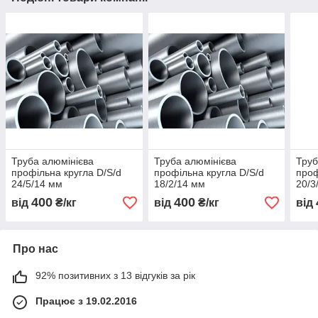
Труба алюмінієва
Труба алюмінієва
Труб
профільна кругла D/S/d
профільна кругла D/S/d
проф
24/5/14 мм
18/2/14 мм
20/3
400
400
від
₴/кг
від
₴/кг
від
Про нас
92% позитивних з 13 відгуків за рік
Працює з 19.02.2016