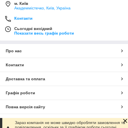
м. Київ
Академмістечко, Київ, Україна
Контакти
Сьогодні вихідний
Показати весь графік роботи
Про нас
Контакти
Доставка та оплата
Графік роботи
Повна версія сайту
Сайт створено на маркетплейсі
Prom.ua
Зараз компанія не може швидко обробляти замовлення та
повідомлення, оскільки за її графіком роботи сьогодні