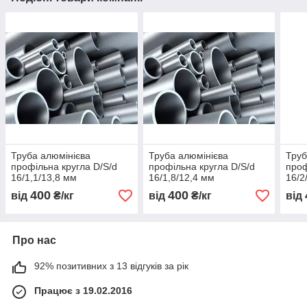
Труба алюмінієва
Труба алюмінієва
Труб
профільна кругла D/S/d
профільна кругла D/S/d
проф
16/1,1/13,8 мм
16/1,8/12,4 мм
16/2
400
400
від
₴/кг
від
₴/кг
від
Про нас
92% позитивних з 13 відгуків за рік
Працює з 19.02.2016