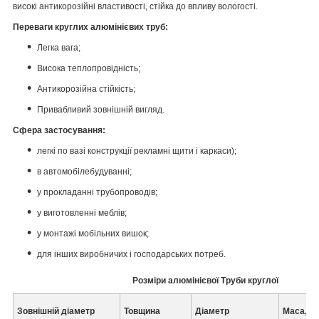
високі антикорозійні властивості, стійка до впливу вологості.
Переваги круглих алюмінієвих труб:
Легка вага;
Висока теплопровідність;
Антикорозійна стійкість;
Привабливий зовнішній вигляд.
Сфера застосування:
легкі по вазі конструкції рекламні щити і каркаси);
в автомобілебудуванні;
у прокладанні трубопроводів;
у виготовленні меблів;
у монтажі мобільних вишок;
для інших виробничих і господарських потреб.
Розміри алюмінієвої Труби круглої
Зовнішній діаметр
Товщина
Діаметр
Маса, кг