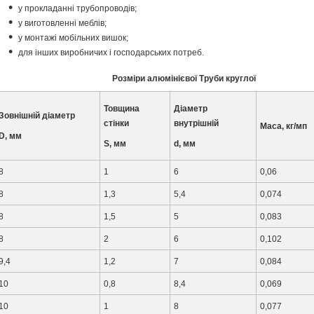
у прокладанні трубопроводів;
у виготовленні меблів;
у монтажі мобільних вишок;
для інших виробничих і господарських потреб.
Розміри алюмінієвої Труби круглої
Товщина
Діаметр
Зовнішній діаметр
стінки
внутрішній
Маса, кг/мп
D, мм
S, мм
d, мм
8
1
6
0,06
8
1,3
5,4
0,074
8
1,5
5
0,083
8
2
6
0,102
9,4
1,2
7
0,084
10
0,8
8,4
0,069
10
1
8
0,077