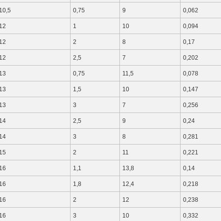
10,5
0,75
9
0,062
12
1
10
0,094
12
2
8
0,17
12
2,5
7
0,202
13
0,75
11,5
0,078
13
1,5
10
0,147
13
3
7
0,256
14
2,5
9
0,24
14
3
8
0,281
15
2
11
0,221
16
1,1
13,8
0,14
16
1,8
12,4
0,218
16
2
12
0,238
16
3
10
0,332