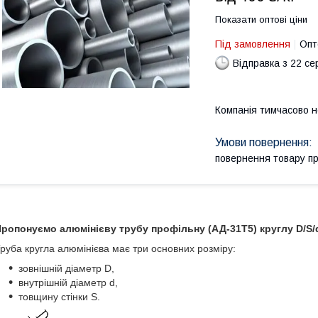
Показати оптові ціни
Під замовлення
Опт
Відправка з 22 се
Компанія тимчасово 
повернення товару п
ропонуємо алюмінієву трубу профільну (АД-31Т5) круглу D/S/d
руба кругла алюмінієва має три основних розміру:
зовнішній діаметр D,
внутрішній діаметр d,
товщину стінки S.