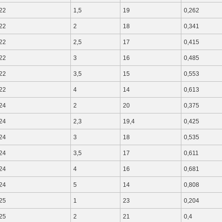
22
1,5
19
0,262
22
2
18
0,341
22
2,5
17
0,415
22
3
16
0,485
22
3,5
15
0,553
22
4
14
0,613
24
2
20
0,375
24
2,3
19,4
0,425
24
3
18
0,535
24
3,5
17
0,611
24
4
16
0,681
24
5
14
0,808
25
1
23
0,204
25
2
21
0,4