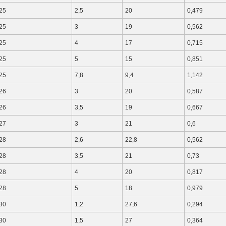
25
2,5
20
0,479
25
3
19
0,562
25
4
17
0,715
25
5
15
0,851
25
7,8
9,4
1,142
26
3
20
0,587
26
3,5
19
0,667
27
3
21
0,6
28
2,6
22,8
0,562
28
3,5
21
0,73
28
4
20
0,817
28
5
18
0,979
30
1,2
27,6
0,294
30
1,5
27
0,364