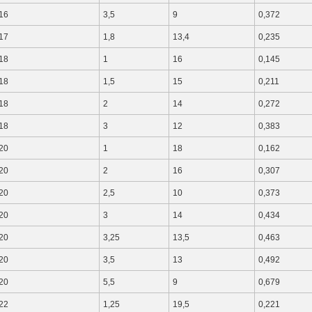
16
3,5
9
0,372
17
1,8
13,4
0,235
18
1
16
0,145
18
1,5
15
0,211
18
2
14
0,272
18
3
12
0,383
20
1
18
0,162
20
2
16
0,307
20
2,5
10
0,373
20
3
14
0,434
20
3,25
13,5
0,463
20
3,5
13
0,492
20
5,5
9
0,679
22
1,25
19,5
0,221