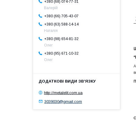
+380 (68) 074-77-31
Валерій
+380 (66) 705-43-07
+380 (63) 588-14-14
Наталія
+380 (98) 654-81-32
Олег
Ш
+380 (95) 671-10-32
*
Олег
А
в
П
http://metalelit.com.ua
3039030@gmail.com
С