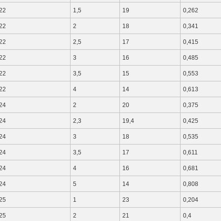
22
1,5
19
0,262
22
2
18
0,341
22
2,5
17
0,415
22
3
16
0,485
22
3,5
15
0,553
22
4
14
0,613
24
2
20
0,375
24
2,3
19,4
0,425
24
3
18
0,535
24
3,5
17
0,611
24
4
16
0,681
24
5
14
0,808
25
1
23
0,204
25
2
21
0,4