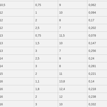
10,5
0,75
9
0,062
12
1
10
0,094
12
2
8
0,17
12
2,5
7
0,202
13
0,75
11,5
0,078
13
1,5
10
0,147
13
3
7
0,256
14
2,5
9
0,24
14
3
8
0,281
15
2
11
0,221
16
1,1
13,8
0,14
16
1,8
12,4
0,218
16
2
12
0,238
16
3
10
0,332