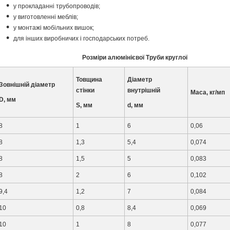
у прокладанні трубопроводів;
у виготовленні меблів;
у монтажі мобільних вишок;
для інших виробничих і господарських потреб.
Розміри алюмінієвої Труби круглої
Товщина
Діаметр
Зовнішній діаметр
стінки
внутрішній
Маса, кг/мп
D, мм
S, мм
d, мм
8
1
6
0,06
8
1,3
5,4
0,074
8
1,5
5
0,083
8
2
6
0,102
9,4
1,2
7
0,084
10
0,8
8,4
0,069
10
1
8
0,077