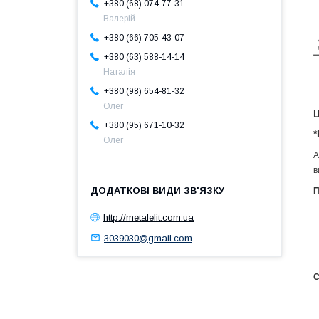
+380 (68) 074-77-31
Валерій
+380 (66) 705-43-07
+380 (63) 588-14-14
Наталія
+380 (98) 654-81-32
Олег
Ш
+380 (95) 671-10-32
*
Олег
А
в
П
http://metalelit.com.ua
3039030@gmail.com
С