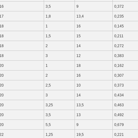
16
3,5
9
0,372
17
1,8
13,4
0,235
18
1
16
0,145
18
1,5
15
0,211
18
2
14
0,272
18
3
12
0,383
20
1
18
0,162
20
2
16
0,307
20
2,5
10
0,373
20
3
14
0,434
20
3,25
13,5
0,463
20
3,5
13
0,492
20
5,5
9
0,679
22
1,25
19,5
0,221