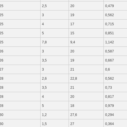
25
2,5
20
0,479
25
3
19
0,562
25
4
17
0,715
25
5
15
0,851
25
7,8
9,4
1,142
26
3
20
0,587
26
3,5
19
0,667
27
3
21
0,6
28
2,6
22,8
0,562
28
3,5
21
0,73
28
4
20
0,817
28
5
18
0,979
30
1,2
27,6
0,294
30
1,5
27
0,364