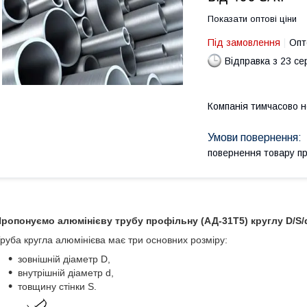
Показати оптові ціни
Під замовлення
Опт
Відправка з 23 се
Компанія тимчасово 
повернення товару п
ропонуємо алюмінієву трубу профільну (АД-31Т5) круглу D/S/d 
руба кругла алюмінієва має три основних розміру:
зовнішній діаметр D,
внутрішній діаметр d,
товщину стінки S.