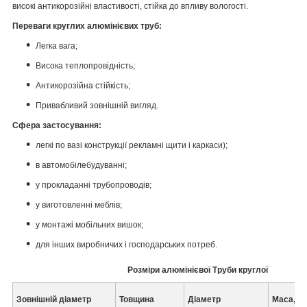
високі антикорозійні властивості, стійка до впливу вологості.
Переваги круглих алюмінієвих труб:
Легка вага;
Висока теплопровідність;
Антикорозійна стійкість;
Привабливий зовнішній вигляд.
Сфера застосування:
легкі по вазі конструкції рекламні щити і каркаси);
в автомобілебудуванні;
у прокладанні трубопроводів;
у виготовленні меблів;
у монтажі мобільних вишок;
для інших виробничих і господарських потреб.
Розміри алюмінієвої Труби круглої
Зовнішній діаметр
Товщина
Діаметр
Маса, кг