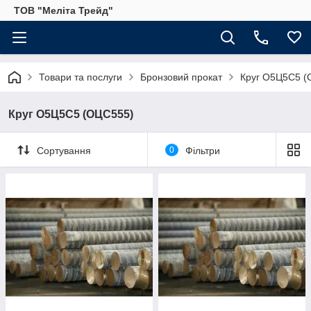
ТОВ "Меліта Трейд"
Товари та послуги
Бронзовий прокат
Круг О5Ц5С5 (
Круг О5Ц5С5 (ОЦС555)
Сортування
0
Фільтри