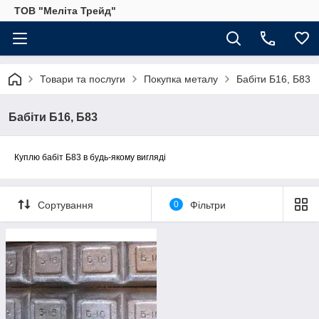
ТОВ "Меліта Трейд"
Товари та послуги
Покупка металу
Бабіти Б16, Б83
Бабіти Б16, Б83
Куплю бабіт Б83 в будь-якому вигляді
Сортування
0
Фільтри