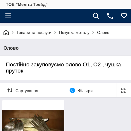
ТОВ "Меліта Трейд"
Товари та послуги
Покупка металу
Олово
Олово
Постійно закуповуємо олово О1, О2 , чушка,
пруток
Сортування
0
Фільтри